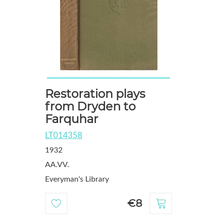
Restoration plays
from Dryden to
Farquhar
LT014358
1932
AA.VV.
Everyman's Library
€8