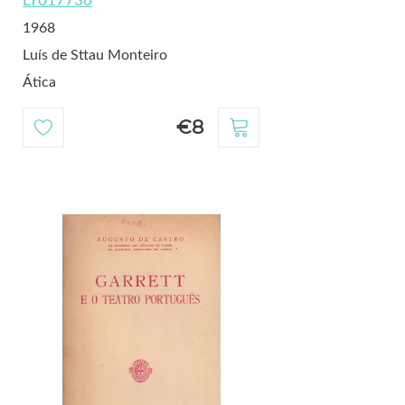
LT017736
1968
Luís de Sttau Monteiro
Ática
€8