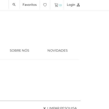
Favoritos
Login
person_outline
search
(0)
SOBRE NÓS
NOVIDADES
LIMPAR PESQUISA
clear