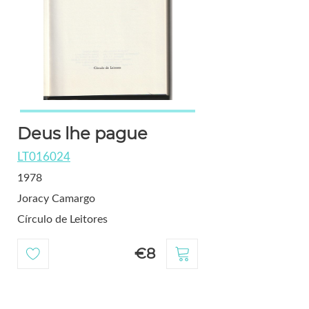
Deus lhe pague
LT016024
1978
Joracy Camargo
Círculo de Leitores
€8