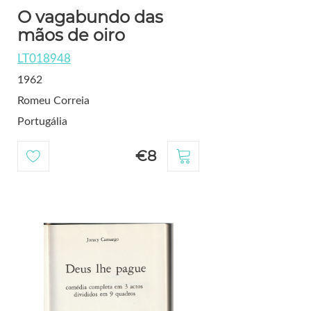
O vagabundo das
mãos de oiro
LT018948
1962
Romeu Correia
Portugália
€8