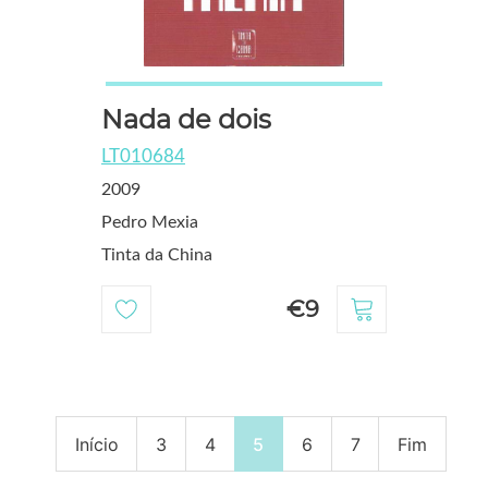
Nada de dois
LT010684
2009
Pedro Mexia
Tinta da China
€9
Início
3
4
5
6
7
Fim