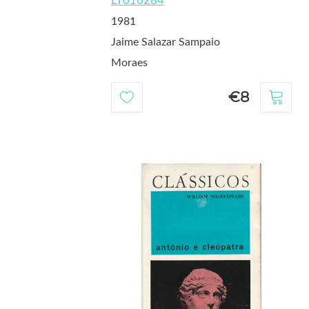
LT016284
1981
Jaime Salazar Sampaio
Moraes
€8