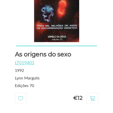
As origens do sexo
LT019403
1992
Lynn Margulis
Edições 70
€12