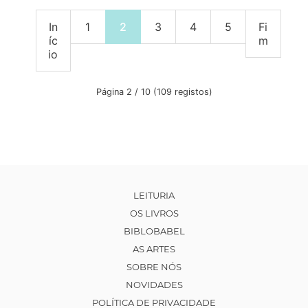
In
1
2
3
4
5
Fi
íc
m
io
Página 2 / 10 (109 registos)
LEITURIA
OS LIVROS
BIBLOBABEL
AS ARTES
SOBRE NÓS
NOVIDADES
POLÍTICA DE PRIVACIDADE