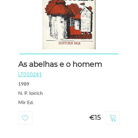
As abelhas e o homem
LT010241
1989
N. P. Ioirich
Mir Ed.
€15